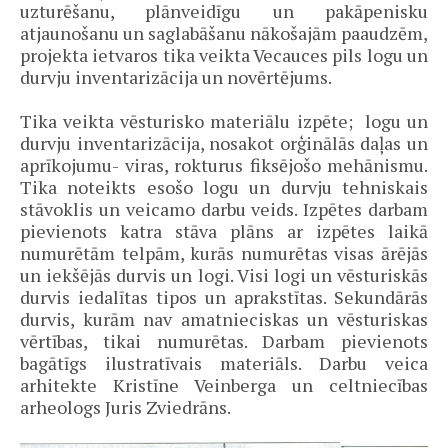
uzturēšanu, plānveidīgu un pakāpenisku
atjaunošanu un saglabāšanu nākošajām paaudzēm,
projekta ietvaros tika veikta Vecauces pils logu un
durvju inventarizācija un novērtējums.
Tika veikta vēsturisko materiālu izpēte; logu un
durvju inventarizācija, nosakot orģinālās daļas un
aprīkojumu- viras, rokturus fiksējošo mehānismu.
Tika noteikts esošo logu un durvju tehniskais
stāvoklis un veicamo darbu veids. Izpētes darbam
pievienots katra stāva plāns ar izpētes laikā
numurētām telpām, kurās numurētas visas ārējās
un iekšējās durvis un logi. Visi logi un vēsturiskās
durvis iedalītas tipos un aprakstītas. Sekundārās
durvis, kurām nav amatnieciskas un vēsturiskas
vērtības, tikai numurētas. Darbam pievienots
bagātīgs ilustratīvais materiāls. Darbu veica
arhitekte Kristīne Veinberga un celtniecības
arheologs Juris Zviedrāns.