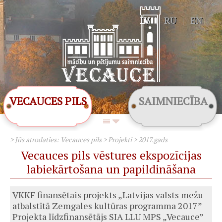
LV
|
RU
|
EN
VECAUCES PILS
SAIMNIECĪBA
> Jūs atrodaties:
Vecauces pils
>
Projekti
>
2017.gads
Vecauces pils vēstures ekspozīcijas
labiekārtošana un papildināšana
VKKF finansētais projekts „Latvijas valsts mežu
atbalstītā Zemgales kultūras programma 2017”
Projekta līdzfinansētājs SIA LLU MPS „Vecauce”