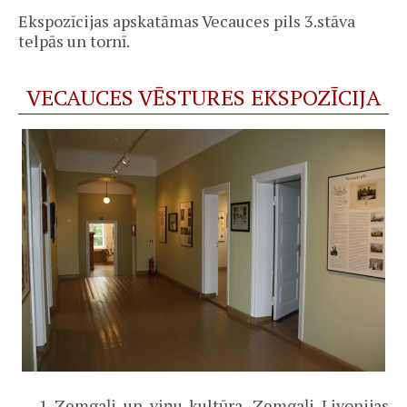
Ekspozīcijas apskatāmas Vecauces pils 3.stāva
telpās un tornī.
VECAUCES VĒSTURES EKSPOZĪCIJA
Zemgaļi un viņu kultūra. Zemgaļi Livonijas