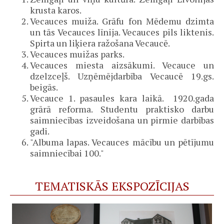
krusta karos.
Vecauces muiža. Grāfu fon Mēdemu dzimta
un tās Vecauces līnija. Vecauces pils liktenis.
Spirta un liķiera ražošana Vecaucē.
Vecauces muižas parks.
Vecauces miesta aizsākumi. Vecauce un
dzelzceļš. Uzņēmējdarbība Vecaucē 19.gs.
beigās.
Vecauce 1. pasaules kara laikā. 1920.gada
grārā reforma. Studentu praktisko darbu
saimniecības izveidošana un pirmie darbības
gadi.
"Albuma lapas. Vecauces mācību un pētījumu
saimniecībai 100."
TEMATISKĀS EKSPOZĪCIJAS