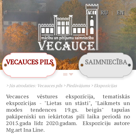
LV
|
RU
|
EN
VECAUCES PILS
SAIMNIECĪBA
> Jūs atrodaties:
Vecauces pils
>
Piedāvājums
>
Ekspozīcijas
Vecauces vēstures ekspozīcija, tematiskās
ekspozīcijas - "Lietas un stāsti", "Laikmets un
modes tendences 19.gs. beigās" tapušas
pakāpeniski un iekārtotas pilī laika periodā no
2015.gada līdz 2020.gadam. Ekspozīciju autore
Mg.art Ina Līne.