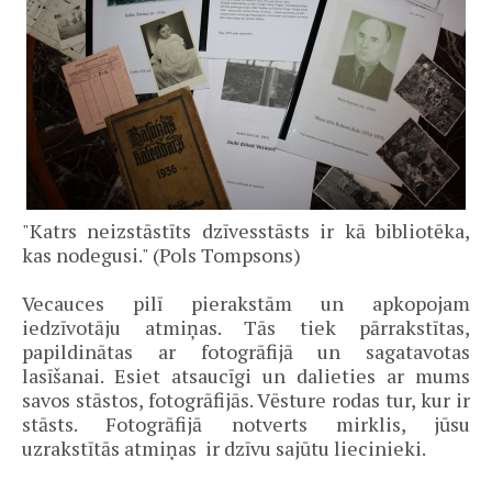
"Katrs neizstāstīts dzīvesstāsts ir kā bibliotēka,
kas nodegusi." (Pols Tompsons)
Vecauces pilī pierakstām un apkopojam
iedzīvotāju atmiņas. Tās tiek pārrakstītas,
papildinātas ar fotogrāfijā un sagatavotas
lasīšanai. Esiet atsaucīgi un dalieties ar mums
savos stāstos, fotogrāfijās. Vēsture rodas tur, kur ir
stāsts. Fotogrāfijā notverts mirklis, jūsu
uzrakstītās atmiņas ir dzīvu sajūtu liecinieki.