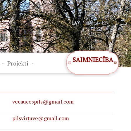
LV
|
RU
|
EN
SAIMNIECĪBA
-
-
Projekti
vecaucespils@gmail.com
pilsvirtuve@gmail.com