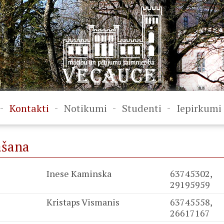
-
-
-
-
Kontakti
Notikumi
Studenti
Iepirkumi
āšana
Inese Kaminska
63745302,
29195959
Kristaps Vismanis
63745558,
26617167