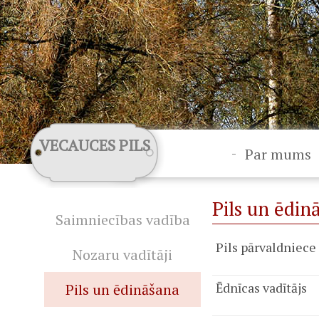
VECAUCES PILS
-
Par mums
Pils un ēdin
Saimniecības vadība
Pils pārvaldniece
Nozaru vadītāji
Ēdnīcas vadītājs
Pils un ēdināšana