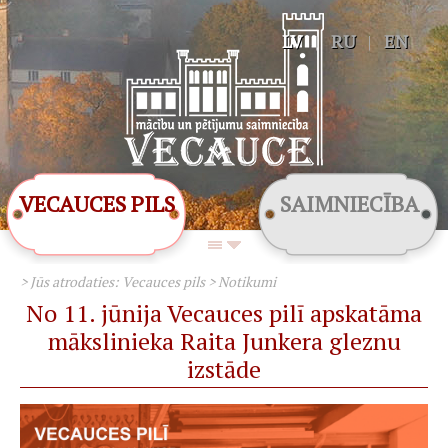
LV
|
RU
|
EN
VECAUCES PILS
SAIMNIECĪBA
> Jūs atrodaties:
Vecauces pils
>
Notikumi
No 11. jūnija Vecauces pilī apskatāma
mākslinieka Raita Junkera gleznu
izstāde