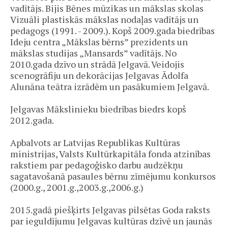
vadītājs. Bijis Bēnes mūzikas un mākslas skolas
Vizuāli plastiskās mākslas nodaļas vadītājs un
pedagogs (1991. - 2009.). Kopš 2009.gada biedrības
Ideju centra „Mākslas bērns” prezidents un
mākslas studijas „Mansards” vadītājs. No
2010.gada dzīvo un strādā Jelgavā. Veidojis
scenogrāfiju un dekorācijas Jelgavas Ādolfa
Alunāna teātra izrādēm un pasākumiem Jelgavā.
Jelgavas Mākslinieku biedrības biedrs kopš
2012.gada.
Apbalvots ar Latvijas Republikas Kultūras
ministrijas, Valsts Kultūrkapitāla fonda atzinības
rakstiem par pedagoģisko darbu audzēkņu
sagatavošanā pasaules bērnu zīmējumu konkursos
(2000.g., 2001.g.,2003.g.,2006.g.)
2015.gadā piešķirts Jelgavas pilsētas Goda raksts
par ieguldījumu Jelgavas kultūras dzīvē un jaunās