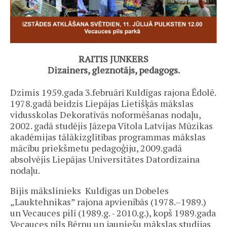
RAITIS JUNKERS
Dizainers, gleznotājs, pedagogs.
Dzimis 1959.gada 3.februārī Kuldīgas rajona Ēdolē.
1978.gadā beidzis Liepājas Lietišķās mākslas
vidusskolas Dekoratīvās noformēšanas nodaļu,
2002. gadā studējis Jāzepa Vītola Latvijas Mūzikas
akadēmijas tālākizglītības programmas mākslas
mācību priekšmetu pedagoģiju, 2009.gadā
absolvējis Liepājas Universitātes Datordizaina
nodaļu.
Bijis mākslinieks Kuldīgas un Dobeles
„Lauktehnikas” rajona apvienībās (1978.–1989.)
un Vecauces pilī (1989.g. - 2010.g.), kopš 1989.gada
Vecauces pils Bērnu un jauniešu mākslas studijas