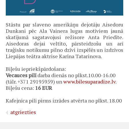
Stāstu par slaveno amerikāņu dejotāju Aisedoru
Dunkani pēc Ala Vainera lugas motīviem jaunā
skatījumā sagatavojusi režisore Anta Priedīte.
Aisedoras dejai veltīto, pārsteidzošu un arī
traģisku notikumu pilno dzīvi izspēlēs un izdzīvos
Liepājas teātra aktrise Karīna Tatarinova.
Biļešu iepriekšpārdošana:
Vecauces pilī
darba dienās no plkst.10.00-16.00
(tālr. +371 29195959) un
www.bilesuparadize.lv
.
Biļešu cena:
16 EUR
Kafejnīca pilī pirms izrādes atvērta no plkst. 18.00
atgriezties