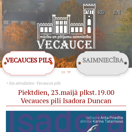
LV
|
RU
|
EN
VECAUCES PILS
SAIMNIECĪBA
> Jūs atrodaties:
Vecauces pils
Piektdien, 23.maijā plkst.19.00
Vecauces pilī Isadora Duncan